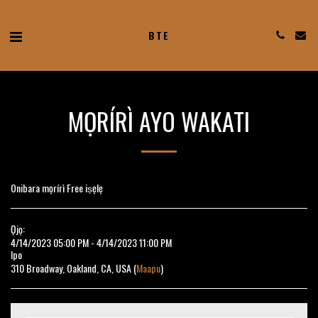
BTE
MỌRÍRÌ AYO WAKATI
Onibara mọrírì Free iṣẹlẹ
Ọjọ:
4/14/2023 05:00 PM - 4/14/2023 11:00 PM
Ipo
310 Broadway, Oakland, CA, USA (
Maapu
)