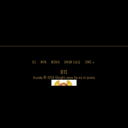
ILE
NIPA
MEDIA
AWỌN IṢẸLẸ
OWO
BTE
Aṣẹakọ © 2026 Gbogbo awọn Ẹtọ wa ni ipamọ
ALABAPIN